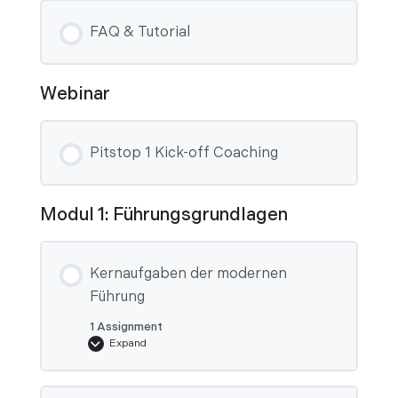
FAQ & Tutorial
Webinar
Pitstop 1 Kick-off Coaching
Modul 1: Führungsgrundlagen
Kernaufgaben der modernen
Führung
1 Assignment
Expand
Kernaufgaben
der
modernen
Führung