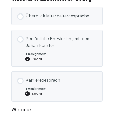
Überblick Mitarbeitergespräche
Persönliche Entwicklung mit dem
Johari Fenster
1 Assignment
Expand
Persönliche
Entwicklung
mit
dem
Johari
Fenster
Karrieregespräch
1 Assignment
Expand
Karrieregespräch
Webinar