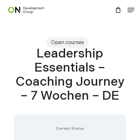
Skip
Menu
Men
to
main
content
Open courses
Leadership
Essentials –
Coaching Journey
– 7 Wochen – DE
Current Status